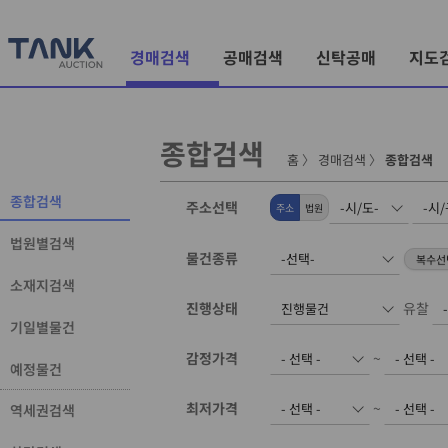
경매검색
공매검색
신탁공매
지도
종합검색
홈
〉
경매검색
〉
종합검색
종합검색
주소선택
주소
법원
법원별검색
물건종류
소재지검색
진행상태
유찰
기일별물건
감정가격
~
예정물건
최저가격
~
역세권검색