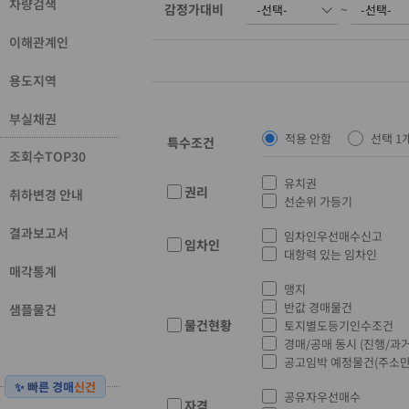
차량검색
감정가대비
~
이해관계인
용도지역
부실채권
적용 안함
선택 1
특수조건
조회수TOP30
유치권
권리
취하변경 안내
선순위 가등기
결과보고서
임차인우선매수신고
임차인
대항력 있는 임차인
매각통계
맹지
반값 경매물건
샘플물건
물건현황
토지별도등기인수조건
경매/공매 동시 (진행/과거
공고임박 예정물건(주소만
✨ 빠른 경매
신건
공유자우선매수
자격