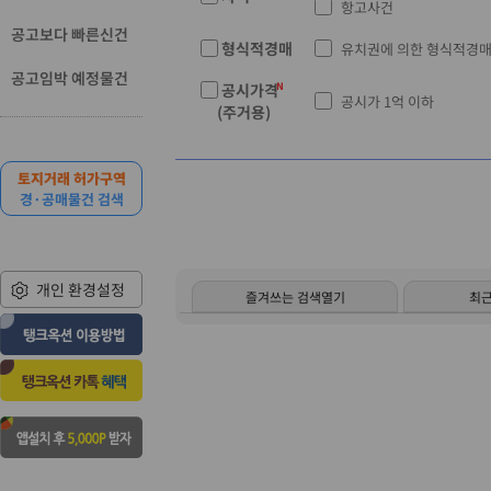
항고사건
공고보다 빠른신건
형식적경매
유치권에 의한 형식적경
공고임박 예정물건
공시가격
공시가 1억 이하
(주거용)
토지거래 허가구역
경·공매물건 검색
개인 환경설정
즐겨쓰는 검색열기
최근