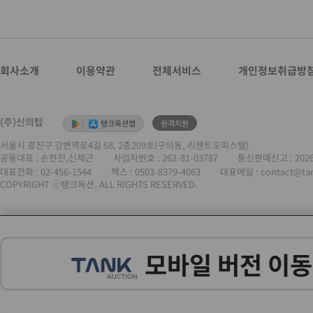
회사소개
이용약관
전체서비스
개인정보취급방
(주)신의탑
|
탱크옥션앱
원격지원
서울시 광진구 강변역로4길 68, 2층209호(구의동, 리젠트오피스텔)
공동대표 : 손현진,신제근
사업자번호 :
262-81-03787
통신판매신고 : 202
대표전화 :
02-456-1544
팩스 : 0503-8379-4063
대표메일 : contact@ta
COPYRIGHT ⓒ탱크옥션. ALL RIGHTS RESERVED.
모바일 버전 이동