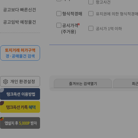
항고사건
공고보다 빠른신건
형식적경매
유치권에 의한 형식적경
공고임박 예정물건
공시가격
공시가 1억 이하
(주거용)
토지거래 허가구역
경·공매물건 검색
개인 환경설정
즐겨쓰는 검색열기
최근