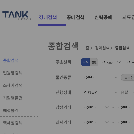
경매검색
공매검색
신탁공매
지도
종합검색
홈
〉
경매검색
〉
종합검색
종합검색
주소선택
주소
법원
법원별검색
물건종류
소재지검색
진행상태
유찰
기일별물건
감정가격
~
예정물건
최저가격
~
역세권검색