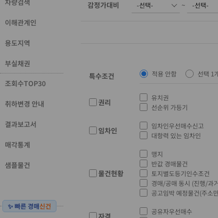
차량검색
감정가대비
~
이해관계인
용도지역
부실채권
적용 안함
선택 1
특수조건
조회수TOP30
유치권
권리
취하변경 안내
선순위 가등기
결과보고서
임차인우선매수신고
임차인
대항력 있는 임차인
매각통계
맹지
반값 경매물건
샘플물건
물건현황
토지별도등기인수조건
경매/공매 동시 (진행/과거
공고임박 예정물건(주소만
✨ 빠른 경매
신건
공유자우선매수
자격