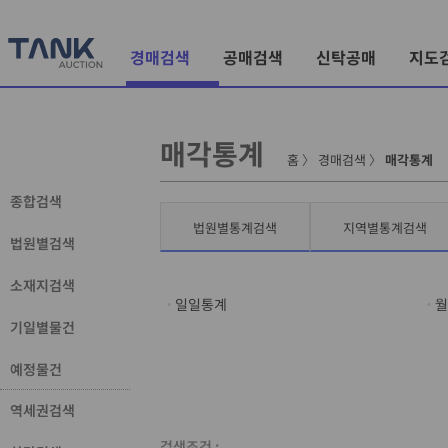
경매검색
공매검색
신탁공매
지도
매각통계
홈
〉
경매검색
〉
매각통계
종합검색
법원별통계검색
지역별통계검색
법원별검색
소재지검색
일일통계
월
기일별물건
예정물건
역세권검색
검색조건 :