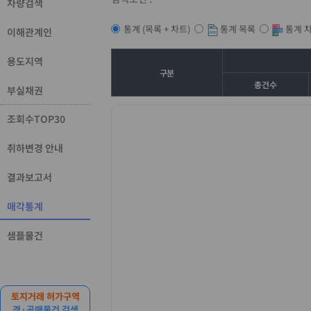
차량검색
통계 목록
통계 
통계 (목록 + 차트)
이해관계인
용도지역
구분
총건수
부실채권
조회수TOP30
취하변경 안내
결과보고서
매각통계
샘플물건
토지거래 허가구역
경·공매물건 검색