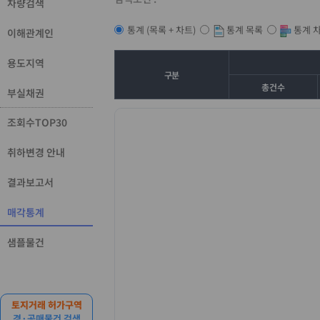
차량검색
통계 목록
통계 
통계 (목록 + 차트)
이해관계인
용도지역
구분
총건수
부실채권
조회수TOP30
취하변경 안내
결과보고서
매각통계
샘플물건
토지거래 허가구역
경·공매물건 검색