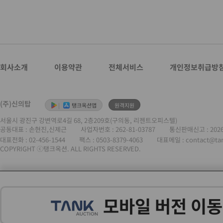
회사소개
이용약관
전체서비스
개인정보취급방
(주)신의탑
|
탱크옥션앱
원격지원
서울시 광진구 강변역로4길 68, 2층209호(구의동, 리젠트오피스텔)
공동대표 : 손현진,신제근
사업자번호 :
262-81-03787
통신판매신고 : 202
대표전화 :
02-456-1544
팩스 : 0503-8379-4063
대표메일 : contact@ta
COPYRIGHT ⓒ탱크옥션. ALL RIGHTS RESERVED.
모바일 버전 이동