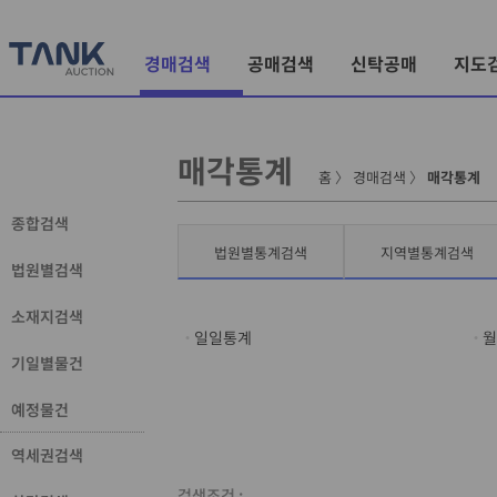
경매검색
공매검색
신탁공매
지도
매각통계
홈
〉
경매검색
〉
매각통계
종합검색
법원별통계검색
지역별통계검색
법원별검색
소재지검색
일일통계
월
기일별물건
예정물건
역세권검색
검색조건 :