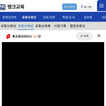
탱크교육
탱크옥션
로그인
동영상강좌
유튜브영상
교육/강좌
학원/도서
공부방
내
유튜브영상
유튜브채널
유튜브목록
시청기록
찜한유튜브
단타 빌라경매 포인트 살고싶은집이 아니라 팔수있는
집을 사야합니다
📋 목록
특수한브라더스
34
건