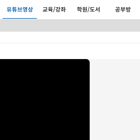
유튜브영상
교육/강좌
학원/도서
공부방