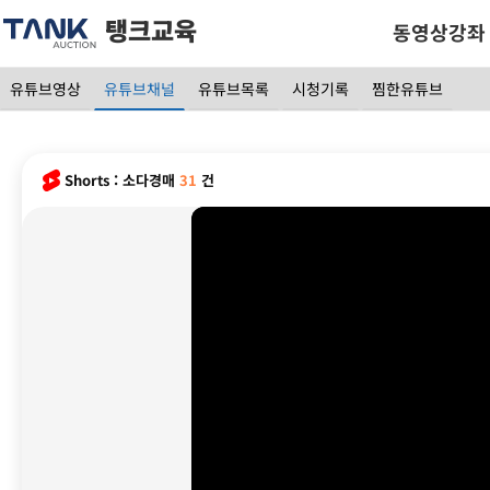
탱크교육
동영상강좌
유튜브영상
유튜브채널
유튜브목록
시청기록
찜한유튜브
Shorts :
소다경매
31
건