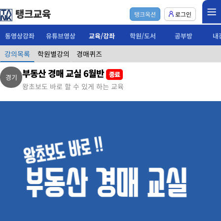
탱크교육
탱크옥션
로그인
동영상강좌
유튜브영상
교육/강좌
학원/도서
공부방
내
강의목록
학원별강의
경매퀴즈
부동산 경매 교실 6월반
종료
경기
왕초보도 바로 할 수 있게 하는 교육