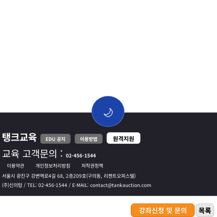
🌙
탱크교육
원격지원
EDU 공지
이용방법
교육 고객문의 :
02-456-1544
이용약관
개인정보처리방침
저작권정책
서울시 광진구 강변역로4길 68, 2층209호(구의동, 리젠트오피스텔)
(주)신의탑 / TEL: 02-456-1544 / E-MAIL: contact@tankauction.com
강좌신청 및 문의
목록
COPYRIGHT © 탱크교육. ALL RIGHTS RESERVED.