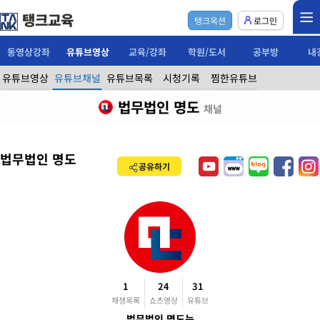
탱크교육
탱크옥션
로그인
동영상강좌
유튜브영상
교육/강좌
학원/도서
공부방
내
유튜브영상
유튜브채널
유튜브목록
시청기록
찜한유튜브
법무법인 명도
채널
법무법인 명도
공유하기
1
24
31
재생목록
쇼츠영상
유튜브
법무법인 명도는