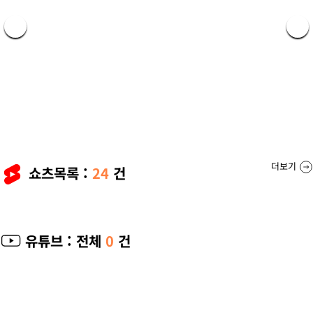
더보기
쇼츠목록 :
24
건
유튜브
: 전체
0
건