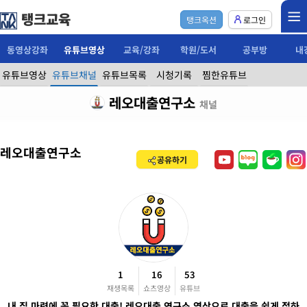
탱크교육
탱크옥션
로그인
동영상강좌
유튜브영상
교육/강좌
학원/도서
공부방
내
유튜브영상
유튜브채널
유튜브목록
시청기록
찜한유튜브
레오대출연구소
채널
레오대출연구소
공유하기
1
16
53
재생목록
쇼츠영상
유튜브
내 집 마련에 꼭 필요한 대출! 레오대출 연구소 영상으로 대출을 쉽게 접하