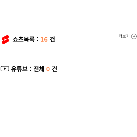
더보기
쇼츠목록 :
16
건
유튜브
: 전체
0
건