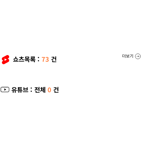
더보기
쇼츠목록 :
73
건
유튜브
: 전체
0
건