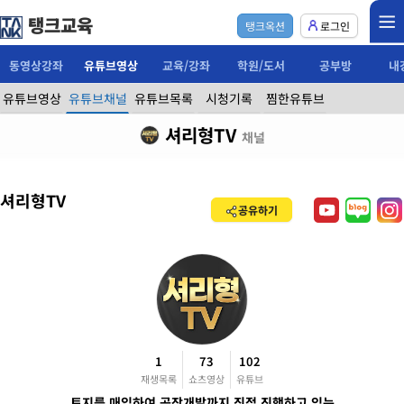
탱크교육
탱크옥션
로그인
동영상강좌
유튜브영상
교육/강좌
학원/도서
공부방
내
유튜브영상
유튜브채널
유튜브목록
시청기록
찜한유튜브
셔리형TV
채널
셔리형TV
공유하기
1
73
102
재생목록
쇼츠영상
유튜브
토지를 매입하여 공장개발까지 직접 진행하고 있는