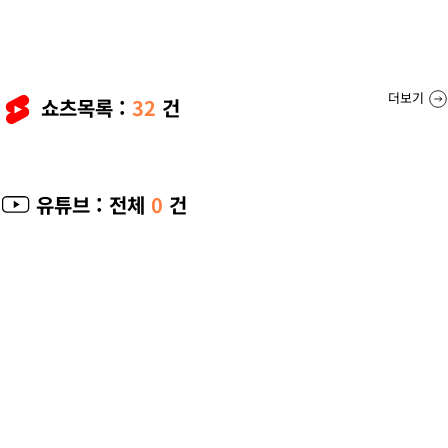
더보기
쇼츠목록 :
32
건
유튜브
: 전체
0
건