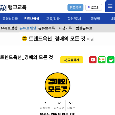
탱크교육
탱크옥션
로그인
동영상강좌
유튜브영상
교육/강좌
학원/도서
공부방
내
유튜브영상
유튜브채널
유튜브목록
시청기록
찜한유튜브
트렌드옥션_경매의 모든 것
채널
트렌드옥션_경매의 모든 것
공유하기
2
32
51
재생목록
쇼츠영상
유튜브
부동산 경매의 모든 것!!