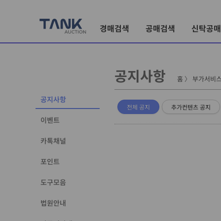
경매검색
공매검색
신탁공매
공지사항
홈
〉
부가서비
공지사항
전체 공지
추가컨텐츠 공지
이벤트
카톡채널
포인트
도구모음
법원안내