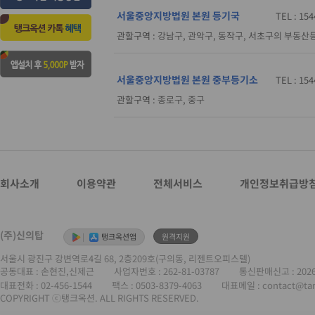
서울중앙지방법원 본원 등기국
TEL : 15
관할구역 :
강남구, 관악구, 동작구, 서초구의 부동산
서울중앙지방법원 본원 중부등기소
TEL : 15
관할구역 :
종로구, 중구
회사소개
이용약관
전체서비스
개인정보취급방
(주)신의탑
|
탱크옥션앱
원격지원
서울시 광진구 강변역로4길 68, 2층209호(구의동, 리젠트오피스텔)
공동대표 : 손현진,신제근
사업자번호 :
262-81-03787
통신판매신고 : 202
대표전화 :
02-456-1544
팩스 : 0503-8379-4063
대표메일 : contact@ta
COPYRIGHT ⓒ탱크옥션. ALL RIGHTS RESERVED.