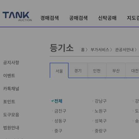
경매검색
공매검색
신탁공매
지도
등기소
홈
〉
부가서비스
〉
관공서안내
공지사항
경기
인천
부산
대전
서울
이벤트
카톡채널
전체
강남구
강
포인트
금천구
노원구
도
도구모음
성동구
성북구
송
법원안내
중구
중랑구