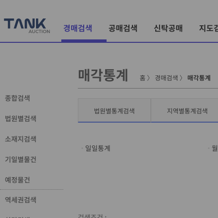
경매검색
공매검색
신탁공매
지도
매각통계
홈
〉
경매검색
〉
매각통계
종합검색
법원별통계검색
지역별통계검색
법원별검색
소재지검색
일일통계
월
기일별물건
예정물건
역세권검색
검색조건 :