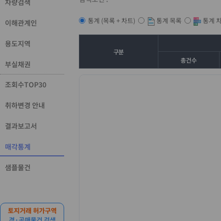
차량검색
통계 목록
통계 
통계 (목록 + 차트)
이해관계인
용도지역
구분
총건수
부실채권
조회수TOP30
취하변경 안내
결과보고서
매각통계
샘플물건
토지거래 허가구역
경·공매물건 검색