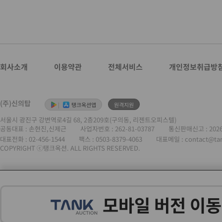
회사소개
이용약관
전체서비스
개인정보취급방
(주)신의탑
|
탱크옥션앱
원격지원
서울시 광진구 강변역로4길 68, 2층209호(구의동, 리젠트오피스텔)
공동대표 : 손현진,신제근
사업자번호 :
262-81-03787
통신판매신고 : 202
대표전화 :
02-456-1544
팩스 : 0503-8379-4063
대표메일 : contact@ta
COPYRIGHT ⓒ탱크옥션. ALL RIGHTS RESERVED.
모바일 버전 이동