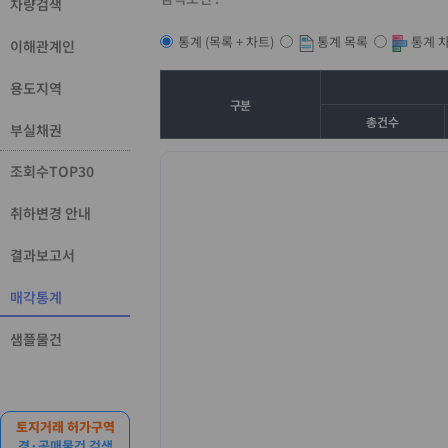
차량검색
통계 목록
통계 
통계 (목록 + 차트)
이해관계인
용도지역
구분
총건수
부실채권
조회수TOP30
취하변경 안내
결과보고서
매각통계
샘플물건
토지거래 허가구역
경·공매물건 검색