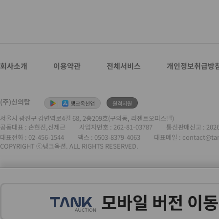
회사소개
이용약관
전체서비스
개인정보취급방
(주)신의탑
|
탱크옥션앱
원격지원
서울시 광진구 강변역로4길 68, 2층209호(구의동, 리젠트오피스텔)
공동대표 : 손현진,신제근
사업자번호 :
262-81-03787
통신판매신고 : 202
대표전화 :
02-456-1544
팩스 : 0503-8379-4063
대표메일 : contact@ta
COPYRIGHT ⓒ탱크옥션. ALL RIGHTS RESERVED.
모바일 버전 이동