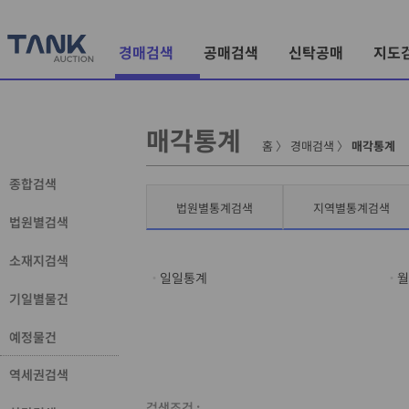
경매검색
공매검색
신탁공매
지도
매각통계
홈
〉
경매검색
〉
매각통계
종합검색
법원별통계검색
지역별통계검색
법원별검색
소재지검색
일일통계
월
기일별물건
예정물건
역세권검색
검색조건 :