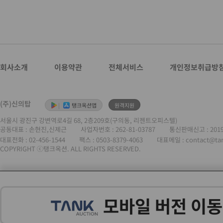
회사소개
이용약관
전체서비스
개인정보취급방
(주)신의탑
|
탱크옥션앱
원격지원
서울시 광진구 강변역로4길 68, 2층209호(구의동, 리젠트오피스텔)
공동대표 : 손현진,신제근
사업자번호 :
262-81-03787
통신판매신고 : 201
대표전화 :
02-456-1544
팩스 : 0503-8379-4063
대표메일 : contact@ta
COPYRIGHT ⓒ탱크옥션. ALL RIGHTS RESERVED.
모바일 버전 이동