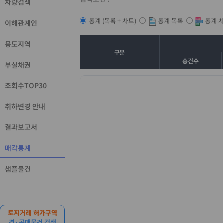
차량검색
통계 목록
통계 
통계 (목록 + 차트)
이해관계인
용도지역
구분
총건수
부실채권
조회수TOP30
취하변경 안내
결과보고서
매각통계
샘플물건
토지거래 허가구역
경·공매물건 검색