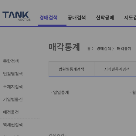
경매검색
공매검색
신탁공매
지도
매각통계
홈
〉
경매검색
〉
매각통계
종합검색
법원별통계검색
지역별통계검색
법원별검색
소재지검색
일일통계
월
기일별물건
예정물건
역세권검색
검색조건 :