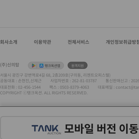
회사소개
이용약관
전체서비스
개인정보취급방
(주)신의탑
|
탱크옥션앱
원격지원
서울시 광진구 강변역로4길 68, 2층209호(구의동, 리젠트오피스텔)
공동대표 : 손현진,신제근
사업자번호 :
262-81-03787
통신판매신고 : 202
대표전화 :
02-456-1544
팩스 : 0503-8379-4063
대표메일 : contact@ta
COPYRIGHT ⓒ탱크옥션. ALL RIGHTS RESERVED.
모바일 버전 이동