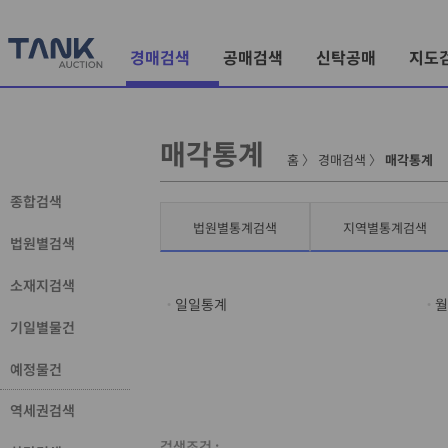
경매검색
공매검색
신탁공매
지도
매각통계
홈
〉
경매검색
〉
매각통계
종합검색
법원별통계검색
지역별통계검색
법원별검색
소재지검색
일일통계
월
기일별물건
예정물건
역세권검색
검색조건 :