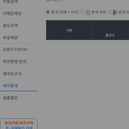
차량검색
통계 목록
통계 
통계 (목록 + 차트)
이해관계인
용도지역
구분
총건수
부실채권
조회수TOP30
취하변경 안내
결과보고서
매각통계
샘플물건
토지거래 허가구역
경·공매물건 검색