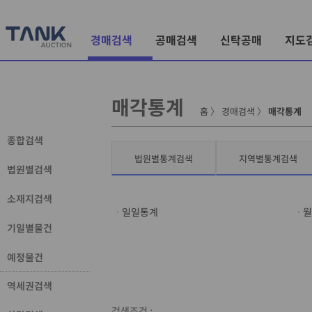
경매검색
공매검색
신탁공매
지도
매각통계
홈
〉
경매검색
〉
매각통계
종합검색
법원별통계검색
지역별통계검색
법원별검색
소재지검색
일일통계
월
기일별물건
예정물건
역세권검색
검색조건 :