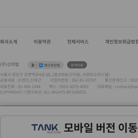
회사소개
이용약관
전체서비스
개인정보취급방
(주)신의탑
|
탱크옥션앱
원격지원
서울시 광진구 강변역로4길 68, 2층209호(구의동, 리젠트오피스텔)
공동대표 : 손현진,신제근
사업자번호 :
262-81-03787
통신판매신고 : 202
대표전화 :
02-456-1544
팩스 : 0503-8379-4063
대표메일 : contact@ta
COPYRIGHT ⓒ탱크옥션. ALL RIGHTS RESERVED.
모바일 버전 이동