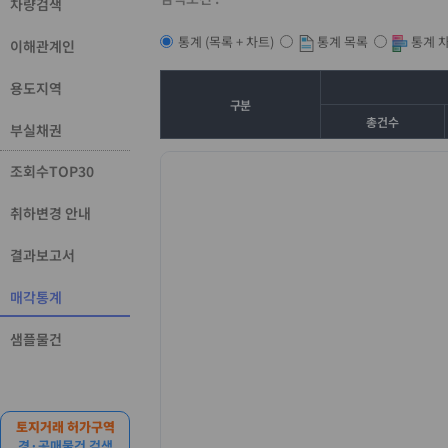
차량검색
통계 목록
통계 
통계 (목록 + 차트)
이해관계인
용도지역
구분
총건수
부실채권
조회수TOP30
취하변경 안내
결과보고서
매각통계
샘플물건
토지거래 허가구역
경·공매물건 검색