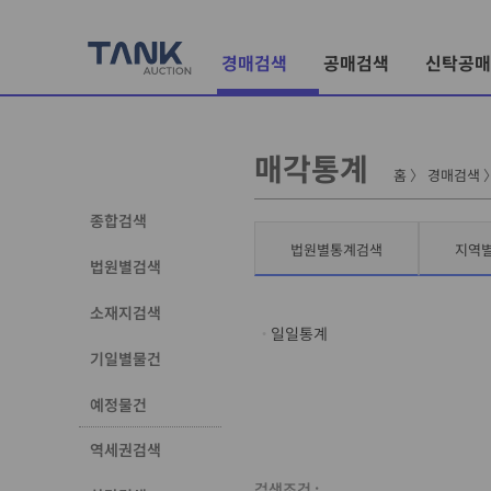
경매검색
공매검색
신탁공매
매각통계
홈
〉
경매검색
종합검색
법원별통계검색
지역
법원별검색
소재지검색
일일통계
기일별물건
예정물건
역세권검색
검색조건 :