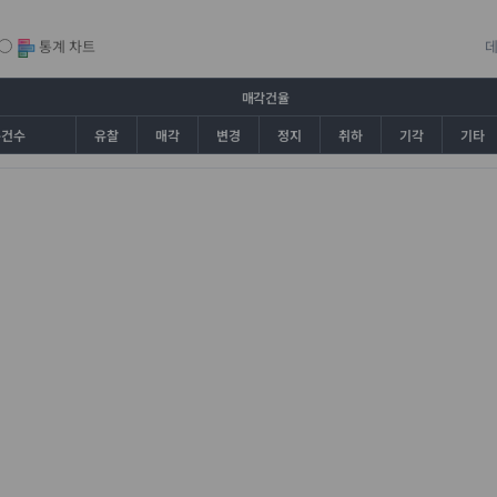
통계 차트
매각건율
총건수
유찰
매각
변경
정지
취하
기각
기타