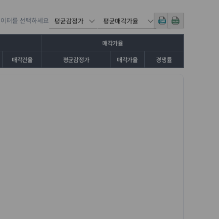
데이터를 선택하세요
매각가율
매각건율
평균감정가
매각가율
경쟁률