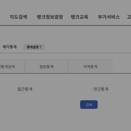
지도검색
탱크정보광장
탱크교육
부가서비스
〉
매각통계
통계설명 ?
별통계검색
법원통계
지역통계
월간통계
연간통계
검색