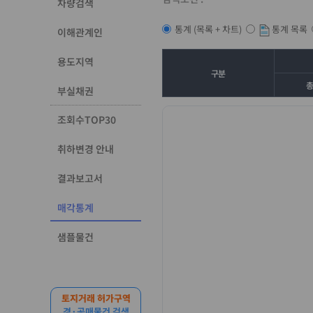
차량검색
통계 목록
통계 (목록 + 차트)
이해관계인
용도지역
구분
부실채권
조회수TOP30
취하변경 안내
결과보고서
매각통계
샘플물건
토지거래 허가구역
경·공매물건 검색