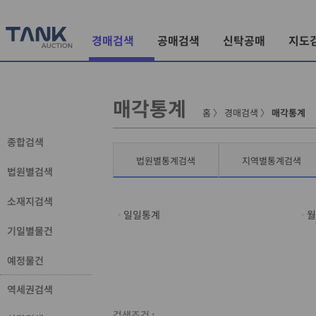
경매검색
공매검색
신탁공매
지도
매각통계
홈
〉
경매검색
〉
매각통계
종합검색
법원별통계검색
지역별통계검색
법원별검색
소재지검색
일일통계
월
기일별물건
예정물건
역세권검색
검색조건 :