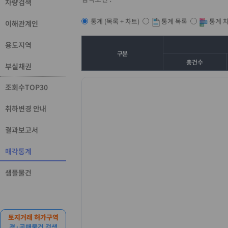
차량검색
통계 목록
통계 
통계 (목록 + 차트)
이해관계인
용도지역
구분
총건수
부실채권
조회수TOP30
취하변경 안내
결과보고서
매각통계
샘플물건
토지거래 허가구역
경·공매물건 검색