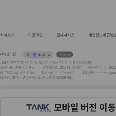
회사소개
이용약관
전체서비스
개인정보취급방
(주)신의탑
|
탱크옥션앱
원격지원
서울시 광진구 강변역로4길 68, 2층209호(구의동, 리젠트오피스텔)
공동대표 : 손현진,신제근
사업자번호 :
262-81-03787
통신판매신고 : 202
대표전화 :
02-456-1544
팩스 : 0503-8379-4063
대표메일 : contact@ta
COPYRIGHT ⓒ탱크옥션. ALL RIGHTS RESERVED.
모바일 버전 이동