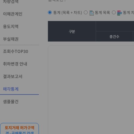
차량검색
통계 목록
통계 
통계 (목록 + 차트)
이해관계인
용도지역
구분
총건수
부실채권
조회수TOP30
취하변경 안내
결과보고서
매각통계
샘플물건
토지거래 허가구역
경·공매물건 검색