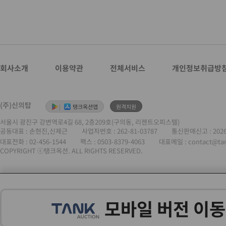
회사소개
이용약관
전체서비스
개인정보취급방
(주)신의탑
|
탱크옥션앱
원격지원
서울시 광진구 강변역로4길 68, 2층209호(구의동, 리젠트오피스텔)
공동대표 : 손현진,신제근
사업자번호 :
262-81-03787
통신판매신고 : 202
대표전화 :
02-456-1544
팩스 : 0503-8379-4063
대표메일 : contact@ta
COPYRIGHT ⓒ탱크옥션. ALL RIGHTS RESERVED.
모바일 버전 이동