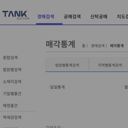
경매검색
공매검색
신탁공매
지도
매각통계
홈
〉
경매검색
〉
매각통계
종합검색
법원별통계검색
지역별통계검색
법원별검색
소재지검색
일일통계
월
기일별물건
예정물건
역세권검색
검색조건 :